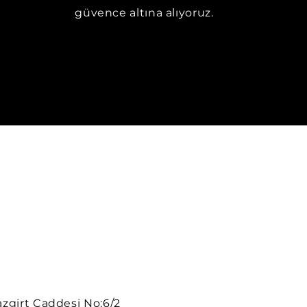
güvence altına alıyoruz.
azgirt Caddesi No:6/2